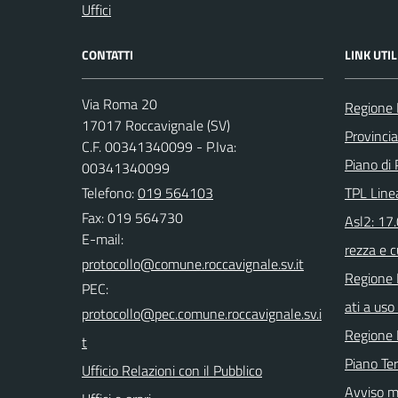
Uffici
CONTATTI
LINK UTIL
Via Roma 20
Regione 
17017 Roccavignale (SV)
Provinci
C.F. 00341340099 - P.Iva:
Piano di 
00341340099
Telefono:
019 564103
TPL Line
Fax: 019 564730
Asl2: 17
E-mail:
rezza e c
Regione 
PEC:
ati a uso 
Regione 
Piano Ter
Ufficio Relazioni con il Pubblico
Avviso m