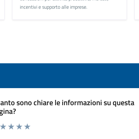
incentivi e supporto alle imprese.
anto sono chiare le informazioni su questa
gina?
a da 1 a 5 stelle la pagina
ta 1 stelle su 5
Valuta 2 stelle su 5
Valuta 3 stelle su 5
Valuta 4 stelle su 5
Valuta 5 stelle su 5