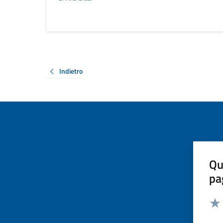
Indietro
Qu
pa
Valut
Valu