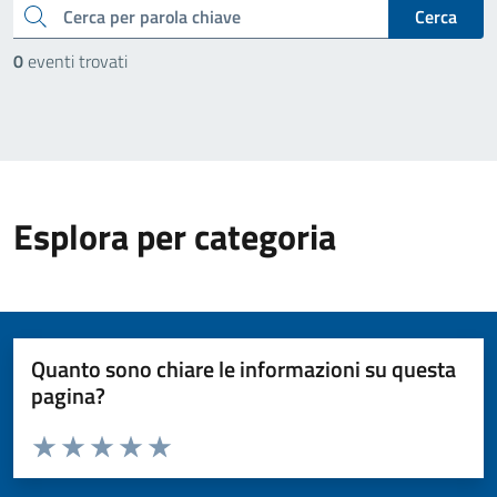
cerca
Cerca
0
eventi trovati
Esplora per categoria
Quanto sono chiare le informazioni su questa
pagina?
Valuta da 1 a 5 stelle la pagina
Valuta 1 stelle su 5
Valuta 2 stelle su 5
Valuta 3 stelle su 5
Valuta 4 stelle su 5
Valuta 5 stelle su 5