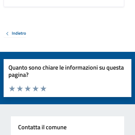
Indietro
Quanto sono chiare le informazioni su questa
pagina?
Valuta da 1 a 5 stelle la pagina
Valuta 1 stelle su 5
Valuta 2 stelle su 5
Valuta 3 stelle su 5
Valuta 4 stelle su 5
Valuta 5 stelle su 5
Contatta il comune