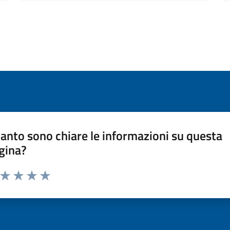
anto sono chiare le informazioni su questa
gina?
a da 1 a 5 stelle la pagina
ta 1 stelle su 5
Valuta 2 stelle su 5
Valuta 3 stelle su 5
Valuta 4 stelle su 5
Valuta 5 stelle su 5