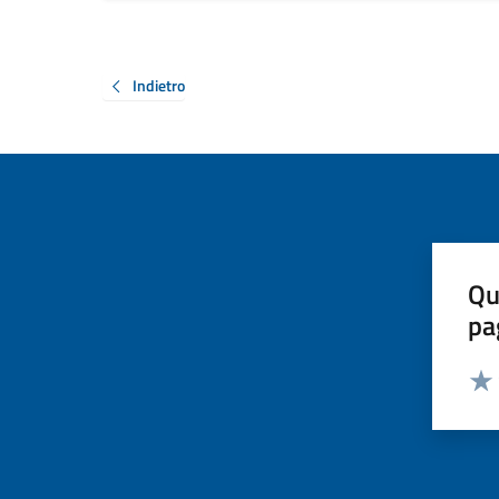
Indietro
Qu
pa
Valut
Valu