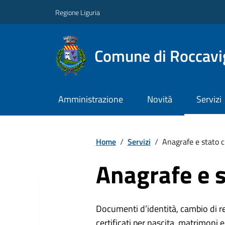
Regione Liguria
Comune di Roccavi
Amministrazione
Novità
Servizi
Home
/
Servizi
/
Anagrafe e stato c
Anagrafe e s
Documenti d’identità, cambio di resi
certificati per nascita, matrimoni e 