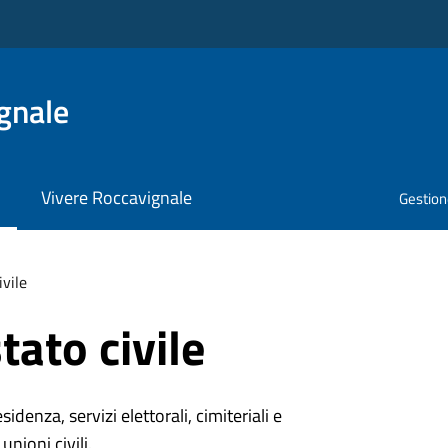
gnale
Vivere Roccavignale
Gestione
ivile
tato civile
denza, servizi elettorali, cimiteriali e
unioni civili.