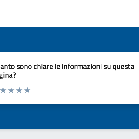
anto sono chiare le informazioni su questa
gina?
a da 1 a 5 stelle la pagina
ta 1 stelle su 5
Valuta 2 stelle su 5
Valuta 3 stelle su 5
Valuta 4 stelle su 5
Valuta 5 stelle su 5