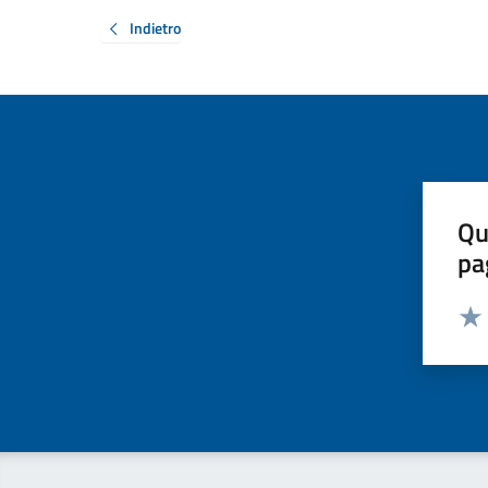
Indietro
Qu
pa
Valut
Valu