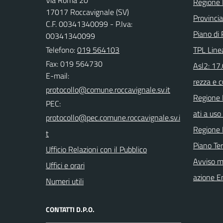
Via Roma 20
Regione 
17017 Roccavignale (SV)
Provinci
C.F. 00341340099 - P.Iva:
Piano di 
00341340099
Telefono:
019 564103
TPL Line
Fax: 019 564730
Asl2: 17
E-mail:
rezza e c
Regione 
PEC:
ati a uso 
Regione 
Piano Ter
Ufficio Relazioni con il Pubblico
Avviso m
Uffici e orari
azione E
Numeri utili
CONTATTI D.P.O.