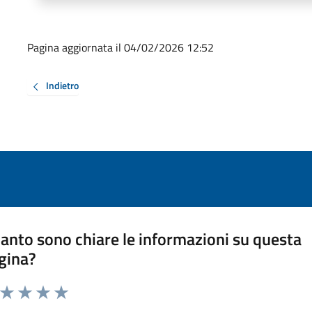
Pagina aggiornata il 04/02/2026 12:52
Indietro
anto sono chiare le informazioni su questa
gina?
a da 1 a 5 stelle la pagina
ta 1 stelle su 5
Valuta 2 stelle su 5
Valuta 3 stelle su 5
Valuta 4 stelle su 5
Valuta 5 stelle su 5