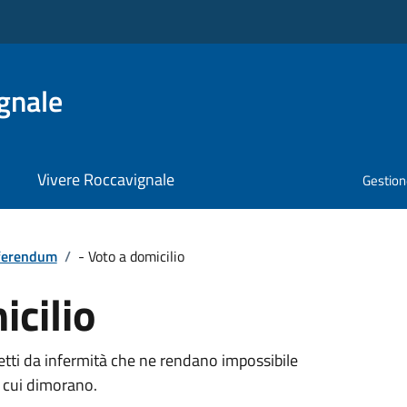
gnale
Vivere Roccavignale
Gestione
ferendum
/
- Voto a domicilio
icilio
ffetti da infermità che ne rendano impossibile
n cui dimorano.