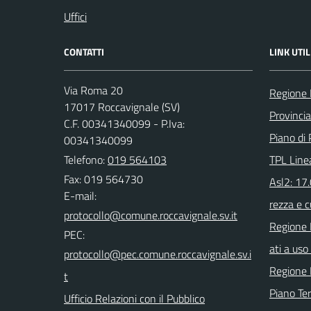
Uffici
CONTATTI
LINK UTIL
Via Roma 20
Regione 
17017 Roccavignale (SV)
Provinci
C.F. 00341340099 - P.Iva:
Piano di 
00341340099
Telefono:
019 564103
TPL Line
Fax: 019 564730
Asl2: 17
E-mail:
rezza e c
Regione 
PEC:
ati a uso 
Regione 
Piano Ter
Ufficio Relazioni con il Pubblico