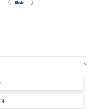
Elezioni
)
26)