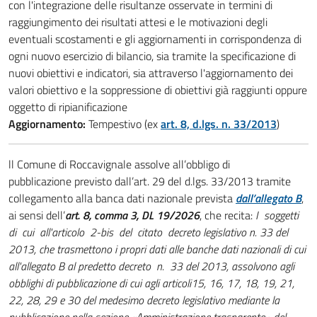
con l'integrazione delle risultanze osservate in termini di
raggiungimento dei risultati attesi e le motivazioni degli
eventuali scostamenti e gli aggiornamenti in corrispondenza di
ogni nuovo esercizio di bilancio, sia tramite la specificazione di
nuovi obiettivi e indicatori, sia attraverso l'aggiornamento dei
valori obiettivo e la soppressione di obiettivi già raggiunti oppure
oggetto di ripianificazione
Aggiornamento:
Tempestivo (ex
art. 8, d.lgs. n. 33/2013
)
ll Comune di Roccavignale
assolve all’obbligo di
pubblicazione previsto dall’art. 29 del d.lgs. 33/2013 tramite
collegamento alla banca dati nazionale prevista
dall’allegato B
,
ai sensi dell’
art. 8, comma 3, DL 19/2026
, che recita:
I soggetti
di cui all'articolo 2-bis del citato decreto legislativo n. 33 del
2013, che trasmettono i propri dati alle banche dati nazionali di cui
all'allegato B al predetto decreto n. 33 del 2013, assolvono agli
obblighi di pubblicazione di cui agli articoli15, 16, 17, 18, 19, 21,
22, 28, 29 e 30 del medesimo decreto legislativo mediante la