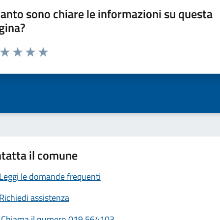
anto sono chiare le informazioni su questa
gina?
a da 1 a 5 stelle la pagina
ta 1 stelle su 5
Valuta 2 stelle su 5
Valuta 3 stelle su 5
Valuta 4 stelle su 5
Valuta 5 stelle su 5
tatta il comune
Leggi le domande frequenti
Richiedi assistenza
Chiama il numero 019 564103