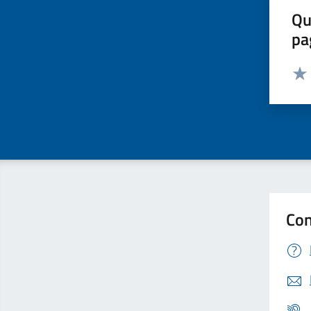
Qu
pa
Valut
Valu
Con