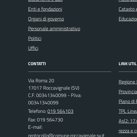
Enti e fondazioni
Catasto e
Organi di governo
Educazio
Personale amministrativo
Politici
Uffici
CONTATTI
LINK UTIL
Via Roma 20
Regione 
17017 Roccavignale (SV)
Provinci
C.F. 00341340099 - P.Iva:
Piano di 
00341340099
Telefono:
019 564103
TPL Line
Fax: 019 564730
Asl2: 17
E-mail:
rezza e c