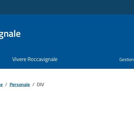
gnale
Vivere Roccavignale
Gestione
te
/
Personale
/
OIV