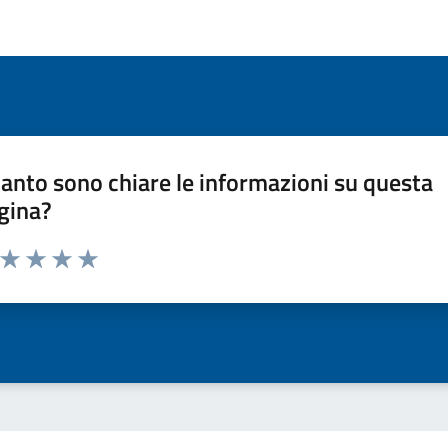
anto sono chiare le informazioni su questa
gina?
a da 1 a 5 stelle la pagina
ta 1 stelle su 5
Valuta 2 stelle su 5
Valuta 3 stelle su 5
Valuta 4 stelle su 5
Valuta 5 stelle su 5