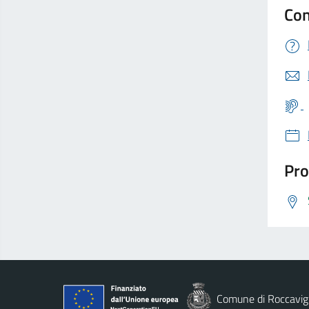
Con
Pro
Comune di Roccavig