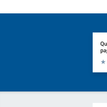
Qu
pa
Valut
Valu