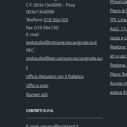
Provinci
C.F. 00341340099 - P.Iva:
Piano di 
00341340099
Telefono:
019 564103
TPL Line
Fax: 019 564730
Asl2: 17
E-mail:
rezza e c
Regione 
PEC:
ati a uso 
Regione 
Piano Ter
Ufficio Relazioni con il Pubblico
Avviso m
Uffici e orari
azione E
Numeri utili
CONTATTI D.P.O.
E-mail: