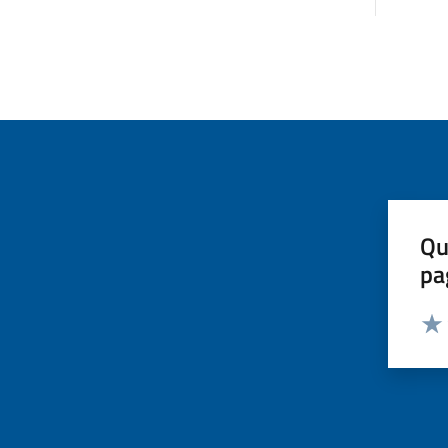
Qu
pa
Valut
Valu