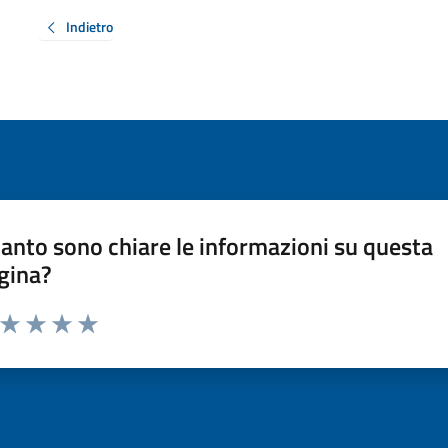
Indietro
anto sono chiare le informazioni su questa
gina?
a da 1 a 5 stelle la pagina
ta 1 stelle su 5
Valuta 2 stelle su 5
Valuta 3 stelle su 5
Valuta 4 stelle su 5
Valuta 5 stelle su 5