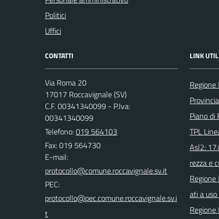
Politici
Uffici
CONTATTI
LINK UTIL
Via Roma 20
Regione 
17017 Roccavignale (SV)
Provinci
C.F. 00341340099 - P.Iva:
Piano di 
00341340099
Telefono:
019 564103
TPL Line
Fax: 019 564730
Asl2: 17
E-mail:
rezza e c
Regione 
PEC:
ati a uso 
Regione 