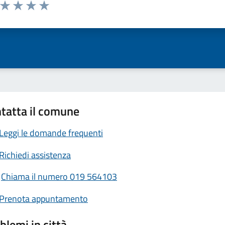
a da 1 a 5 stelle la pagina
ta 1 stelle su 5
Valuta 2 stelle su 5
Valuta 3 stelle su 5
Valuta 4 stelle su 5
Valuta 5 stelle su 5
tatta il comune
Leggi le domande frequenti
Richiedi assistenza
Chiama il numero 019 564103
Prenota appuntamento
blemi in città