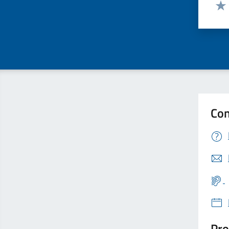
Valut
Valu
Con
Pro