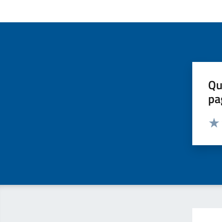
Qu
pa
Valut
Valu