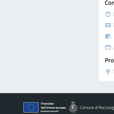
Con
Pro
Comune di Roccavig