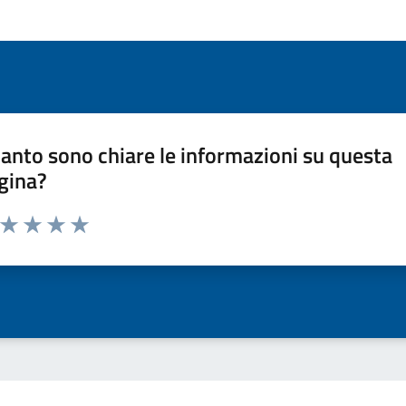
anto sono chiare le informazioni su questa
gina?
a da 1 a 5 stelle la pagina
ta 1 stelle su 5
Valuta 2 stelle su 5
Valuta 3 stelle su 5
Valuta 4 stelle su 5
Valuta 5 stelle su 5