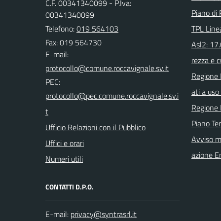
C.F. 00341340099 - P.Iva:
Piano di 
00341340099
Telefono:
019 564103
TPL Line
Fax: 019 564730
Asl2: 17
E-mail:
rezza e c
Regione 
PEC:
ati a uso 
Regione 
Piano Ter
Ufficio Relazioni con il Pubblico
Avviso m
Uffici e orari
azione E
Numeri utili
CONTATTI D.P.O.
E-mail: