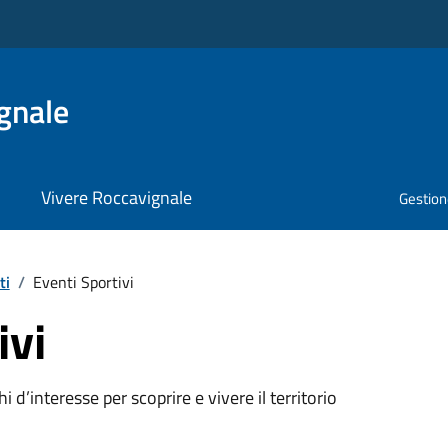
gnale
Vivere Roccavignale
Gestione
ti
/
Eventi Sportivi
ivi
oghi d’interesse per scoprire e vivere il territorio