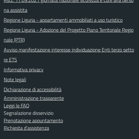
Asl2: 17.09.2021 giornata nazionale sicurezza e cure alla perso
na assistita
Regione Liguria - appartamenti ammobiliati a uso turistico
Regione Liguria - Adozione del Progetto Piano Territoriale Regio
nale (PTR)
Avviso manifestazione interesse individuazione Enti terzo setto
re ETS
Informativa privacy
Note legali
Dichiarazione di accessibilità
Amministrazione trasparente
Leggi le FAQ
Segnalazione disservizio
Prenotazione appuntamento
Richiesta d'assistenza