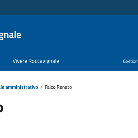
gnale
Vivere Roccavignale
Gestione
le amministrativo
/
Falco Renato
o