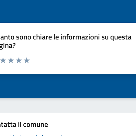
anto sono chiare le informazioni su questa
gina?
a da 1 a 5 stelle la pagina
ta 1 stelle su 5
Valuta 2 stelle su 5
Valuta 3 stelle su 5
Valuta 4 stelle su 5
Valuta 5 stelle su 5
tatta il comune