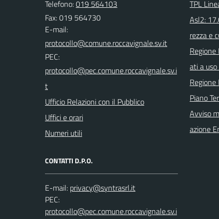
Telefono:
019 564103
TPL Line
Fax: 019 564730
Asl2: 17
E-mail:
rezza e c
Regione 
PEC:
ati a uso 
Regione 
Piano Ter
Ufficio Relazioni con il Pubblico
Avviso m
Uffici e orari
azione E
Numeri utili
CONTATTI D.P.O.
E-mail:
PEC: