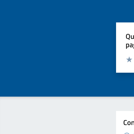
Qu
pa
Valut
Valu
Con