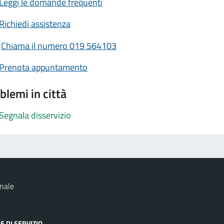
Leggi le domande frequenti
Richiedi assistenza
Chiama il numero 019 564103
Prenota appuntamento
blemi in città
Segnala disservizio
nale
E DI SERVIZIO