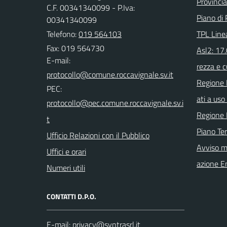
Provinci
C.F. 00341340099 - P.Iva:
Piano di 
00341340099
Telefono:
019 564103
TPL Line
Fax: 019 564730
Asl2: 17
E-mail:
rezza e c
Regione 
PEC:
ati a uso 
Regione 
Piano Ter
Ufficio Relazioni con il Pubblico
Avviso m
Uffici e orari
azione E
Numeri utili
CONTATTI D.P.O.
E-mail: