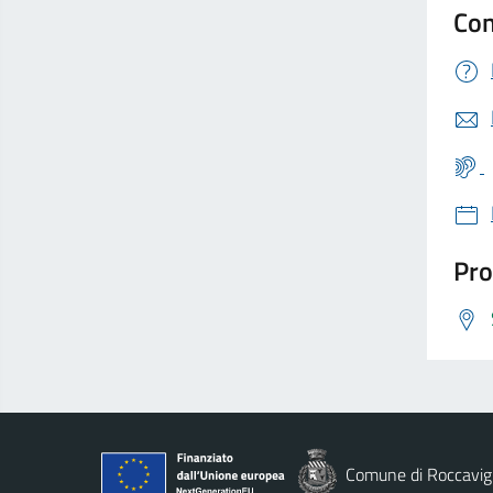
Con
Pro
Comune di Roccavig