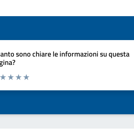
anto sono chiare le informazioni su questa
gina?
a da 1 a 5 stelle la pagina
ta 1 stelle su 5
Valuta 2 stelle su 5
Valuta 3 stelle su 5
Valuta 4 stelle su 5
Valuta 5 stelle su 5