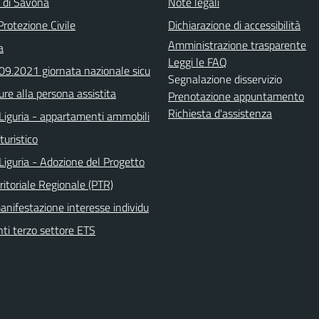
a di Savona
Note legali
Protezione Civile
Dichiarazione di accessibilità
Amministrazione trasparente
a
Leggi le FAQ
.09.2021 giornata nazionale sicu
Segnalazione disservizio
ure alla persona assistita
Prenotazione appuntamento
Richiesta d'assistenza
Liguria - appartamenti ammobili
turistico
Liguria - Adozione del Progetto
ritoriale Regionale (PTR)
anifestazione interesse individu
nti terzo settore ETS