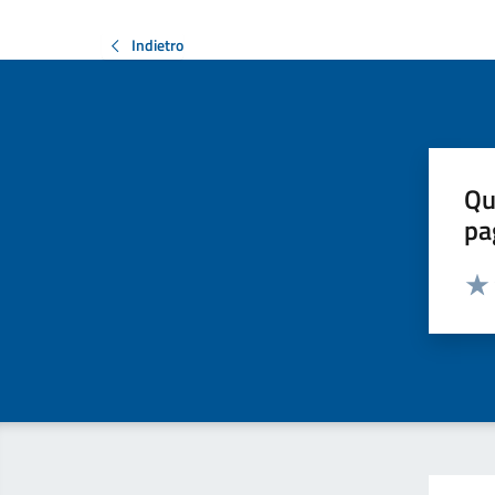
Indietro
Qu
pa
Valut
Valu