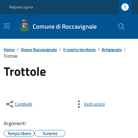
Regione Liguria
Comune di Roccavignale
Home
/
Vivere Roccavignale
/
Il nostro territorio
/
Artigianato
/
Trottole
Trottole
Condividi
Vedi azioni
Argomenti
Tempo libero
Turismo